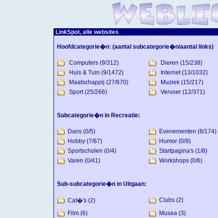
LinkSpot, alle websites
Hoofdcategorie�n:
(aantal subcategorie�n/aantal links)
Computers
(9/312)
Dieren
(15/238)
Huis & Tuin
(9/1472)
Internet
(13/1032)
Maatschappij
(27/670)
Muziek
(15/217)
Sport
(25/266)
Vervoer
(12/371)
Subcategorie�n in Recreatie:
Dans
(0/5)
Evenementen
(8/174)
Hobby
(7/67)
Humor
(0/9)
Sportscholen
(0/4)
Startpagina's
(1/8)
Varen
(0/41)
Workshops
(0/6)
Sub-subcategorie�n in Uitgaan:
Clubs
(2)
Caf�'s
(2)
Film
(6)
Musea
(3)