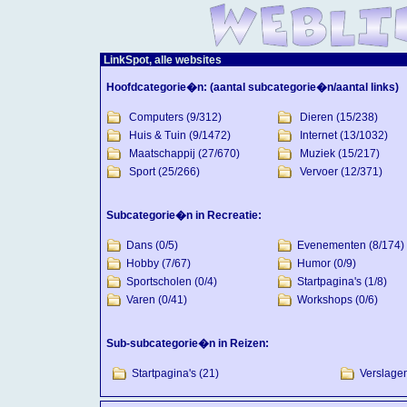
LinkSpot, alle websites
Hoofdcategorie�n:
(aantal subcategorie�n/aantal links)
Computers
(9/312)
Dieren
(15/238)
Huis & Tuin
(9/1472)
Internet
(13/1032)
Maatschappij
(27/670)
Muziek
(15/217)
Sport
(25/266)
Vervoer
(12/371)
Subcategorie�n in Recreatie:
Dans
(0/5)
Evenementen
(8/174)
Hobby
(7/67)
Humor
(0/9)
Sportscholen
(0/4)
Startpagina's
(1/8)
Varen
(0/41)
Workshops
(0/6)
Sub-subcategorie�n in Reizen:
Startpagina's
(21)
Verslage