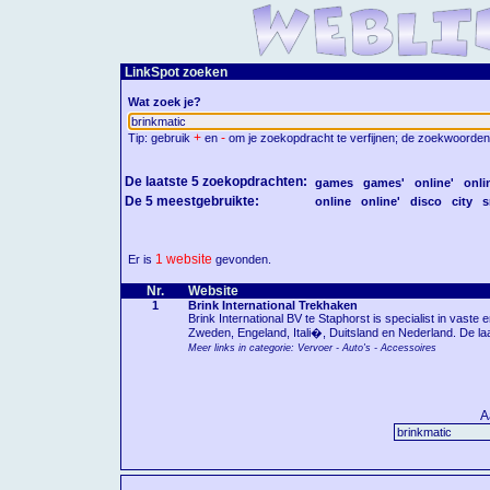
LinkSpot zoeken
Wat zoek je?
+
-
Tip: gebruik
en
om je zoekopdracht te verfijnen; de zoekwoorden
De laatste 5 zoekopdrachten:
games
games'
online'
onli
De 5 meestgebruikte:
online
online'
disco
city
s
1 website
Er is
gevonden.
Nr.
Website
1
Brink International Trekhaken
Brink International BV te Staphorst is specialist in vast
Zweden, Engeland, Itali�, Duitsland en Nederland. De laa
Meer links in categorie: Vervoer - Auto's - Accessoires
A