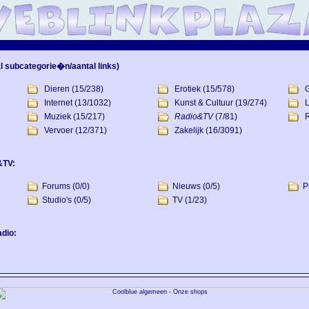
l subcategorie�n/aantal links)
Dieren
(15/238)
Erotiek
(15/578)
Internet
(13/1032)
Kunst & Cultuur
(19/274)
L
Muziek
(15/217)
Radio&TV
(7/81)
R
Vervoer
(12/371)
Zakelijk
(16/3091)
&TV:
Forums
(0/0)
Nieuws
(0/5)
P
Studio's
(0/5)
TV
(1/23)
dio: