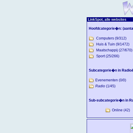
LinkSpot, alle websites
Hoofdcategorie�n:
(aanta
Computers
(9/312)
Huis & Tuin
(9/1472)
Maatschappij
(27/670)
Sport
(25/266)
Subcategorie�n in Radio
Evenementen
(0/0)
Radio
(1/45)
Sub-subcategorie�n in Ra
Online
(42)