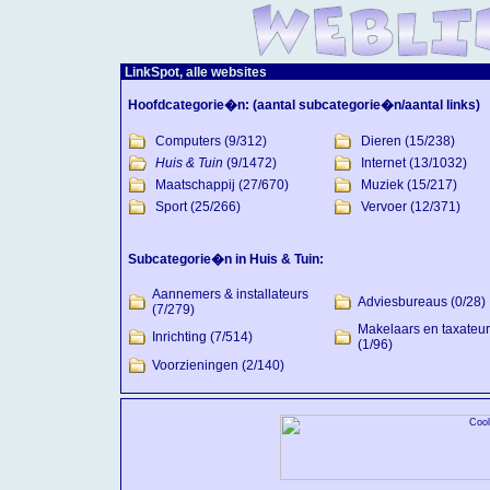
LinkSpot, alle websites
Hoofdcategorie�n:
(aantal subcategorie�n/aantal links)
Computers
(9/312)
Dieren
(15/238)
Huis & Tuin
(9/1472)
Internet
(13/1032)
Maatschappij
(27/670)
Muziek
(15/217)
Sport
(25/266)
Vervoer
(12/371)
Subcategorie�n in Huis & Tuin:
Aannemers & installateurs
Adviesbureaus
(0/28)
(7/279)
Makelaars en taxateu
Inrichting
(7/514)
(1/96)
Voorzieningen
(2/140)