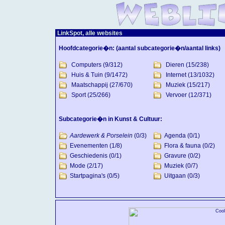
LinkSpot, alle websites
Hoofdcategorie�n:
(aantal subcategorie�n/aantal links)
Computers
(9/312)
Dieren
(15/238)
Huis & Tuin
(9/1472)
Internet
(13/1032)
Maatschappij
(27/670)
Muziek
(15/217)
Sport
(25/266)
Vervoer
(12/371)
Subcategorie�n in Kunst & Cultuur:
Aardewerk & Porselein
(0/3)
Agenda
(0/1)
Evenementen
(1/8)
Flora & fauna
(0/2)
Geschiedenis
(0/1)
Gravure
(0/2)
Mode
(2/17)
Muziek
(0/7)
Startpagina's
(0/5)
Uitgaan
(0/3)