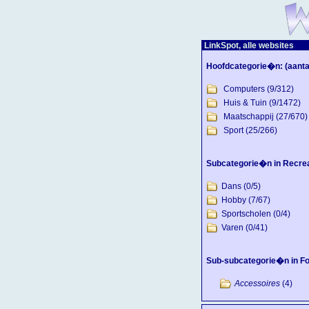
LinkSpot, alle websites
Hoofdcategorie�n:
(aanta
Computers
(9/312)
Huis & Tuin
(9/1472)
Maatschappij
(27/670)
Sport
(25/266)
Subcategorie�n in Recrea
Dans
(0/5)
Hobby
(7/67)
Sportscholen
(0/4)
Varen
(0/41)
Sub-subcategorie�n in Fot
Accessoires
(4)