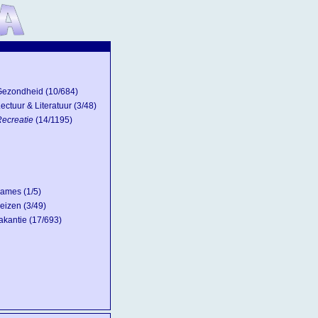
Gezondheid
(10/684)
ectuur & Literatuur
(3/48)
ecreatie
(14/1195)
ames
(1/5)
eizen
(3/49)
akantie
(17/693)