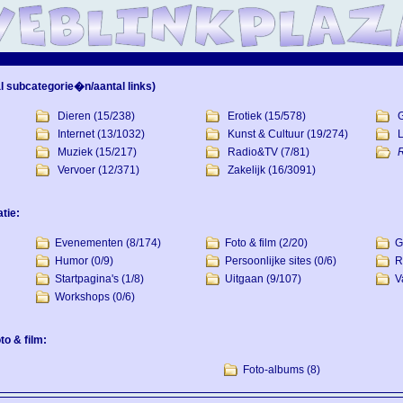
l subcategorie�n/aantal links)
Dieren
(15/238)
Erotiek
(15/578)
Internet
(13/1032)
Kunst & Cultuur
(19/274)
L
Muziek
(15/217)
Radio&TV
(7/81)
R
Vervoer
(12/371)
Zakelijk
(16/3091)
tie:
Evenementen
(8/174)
Foto & film
(2/20)
G
Humor
(0/9)
Persoonlijke sites
(0/6)
R
Startpagina's
(1/8)
Uitgaan
(9/107)
V
Workshops
(0/6)
o & film:
Foto-albums
(8)