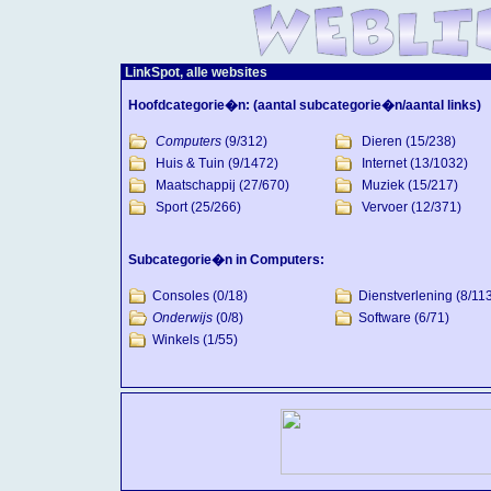
LinkSpot, alle websites
Hoofdcategorie�n:
(aantal subcategorie�n/aantal links)
Computers
(9/312)
Dieren
(15/238)
Huis & Tuin
(9/1472)
Internet
(13/1032)
Maatschappij
(27/670)
Muziek
(15/217)
Sport
(25/266)
Vervoer
(12/371)
Subcategorie�n in Computers:
Consoles
(0/18)
Dienstverlening
(8/11
Onderwijs
(0/8)
Software
(6/71)
Winkels
(1/55)